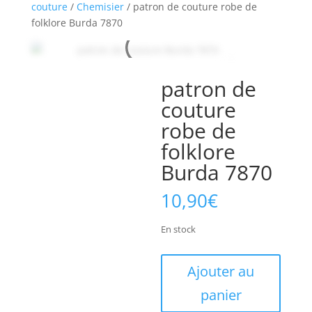
couture
/
Chemisier
/ patron de couture robe de
folklore Burda 7870
patron de
couture
robe de
folklore
Burda 7870
10,90
€
En stock
quantité
Ajouter au
de
panier
patron
de