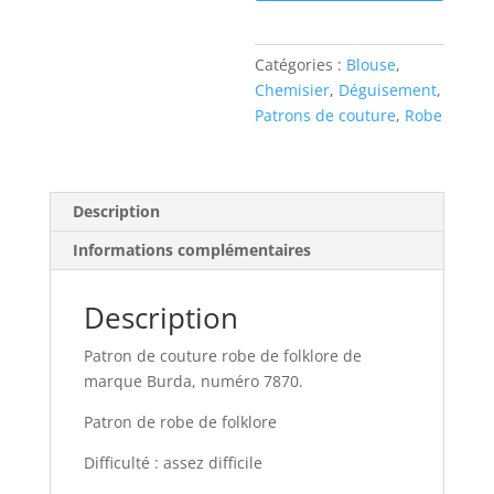
couture
robe
Catégories :
Blouse
,
de
Chemisier
,
Déguisement
,
folklore
Patrons de couture
,
Robe
Burda
7870
Description
Informations complémentaires
Description
Patron de couture robe de folklore de
marque Burda, numéro 7870.
Patron de robe de folklore
Difficulté : assez difficile