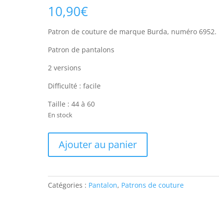
10,90
€
Patron de couture de marque Burda, numéro 6952.
Patron de pantalons
2 versions
Difficulté : facile
Taille : 44 à 60
En stock
quantité
Ajouter au panier
de
Patron
de
couture
Catégories :
Pantalon
,
Patrons de couture
Burda
6952