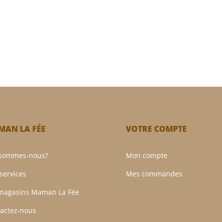
AN LA FÉE
VOTRE COMPTE
 sommes-nous?
Mon compte
services
Mes commandes
magasins Maman La Fée
actez-nous