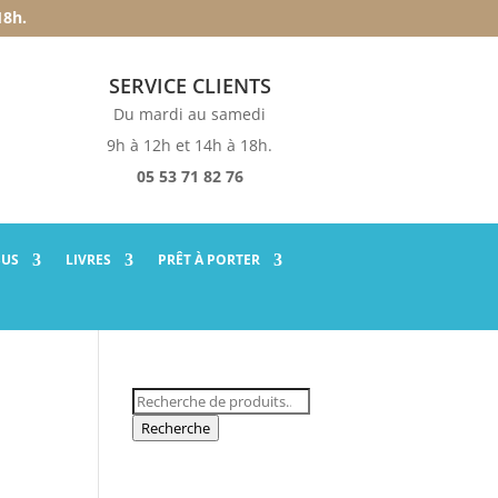
18h.
SERVICE CLIENTS
Du mardi au samedi
9h à 12h et 14h à 18h.
05 53 71 82 76
SUS
LIVRES
PRÊT À PORTER
Recherche
pour :
Recherche