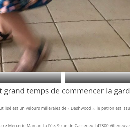
Je couds avec JUKI !
Robe à plis pour la rentrée
est grand temps de commencer la gard
utilisé est un velours milleraies de « Dashwood », le patron est iss
votre Mercerie Maman La Fée, 9 rue de Casseneuil 47300 Villeneuve