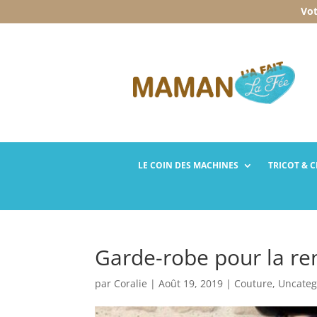
Vot
LE COIN DES
MACHINES
TRICOT
& 
Garde-robe pour la ren
par
Coralie
|
Août 19, 2019
|
Couture
,
Uncateg