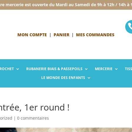
re mercerie est ouverte du Mardi au Samedi de 9h à 12h / 14h à 
MON COMPTE
|
PANIER
|
MES COMMANDES
CROCHET
RUBANERIE
BIAIS & PASSEPOILS
MERCERIE
TIS
LE MONDE
DES ENFANTS
trée, 1er round !
orized
|
0 commentaires