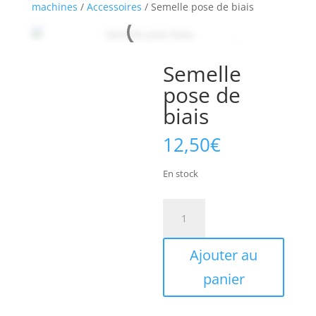
machines
/
Accessoires
/ Semelle pose de biais
Semelle
pose de
biais
12,50
€
En stock
quantité
de
Semelle
Ajouter au
pose
de
panier
biais