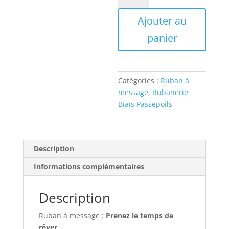
Ruban
Ajouter au
à
message
panier
-
Prenez
le
temps
Catégories :
Ruban à
de
message
,
Rubanerie
rêver
Biais Passepoils
Description
Informations complémentaires
Description
Ruban à message :
Prenez le temps de
rêver