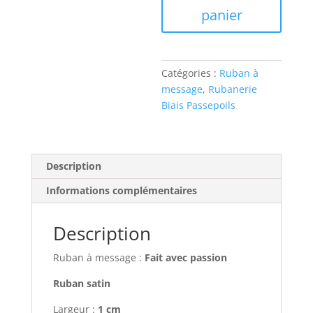
message
panier
-
Fait
avec
passion
Catégories :
Ruban à
message
,
Rubanerie
Biais Passepoils
Description
Informations complémentaires
Description
Ruban à message :
Fait avec passion
Ruban satin
Largeur :
1 cm