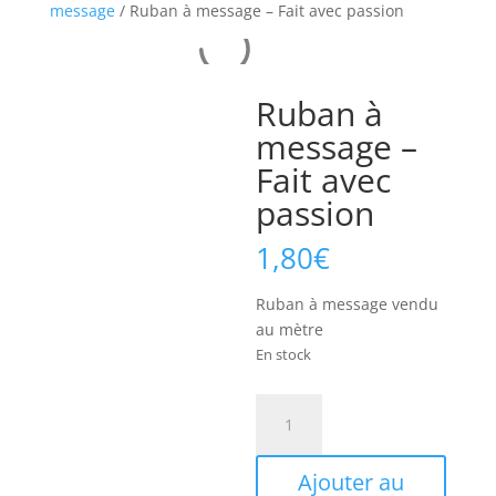
message
/ Ruban à message – Fait avec passion
Ruban à
message –
Fait avec
passion
1,80
€
Ruban à message vendu
au mètre
En stock
quantité
de
Ruban
Ajouter au
à