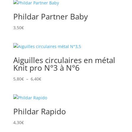
Phildar Partner Baby
3,50
€
Aiguilles circulaires en métal
Knit pro N°3 à N°6
Plage
5,80
€
–
6,40
€
de
prix :
5,80€
à
Phildar Rapido
6,40€
4,30
€