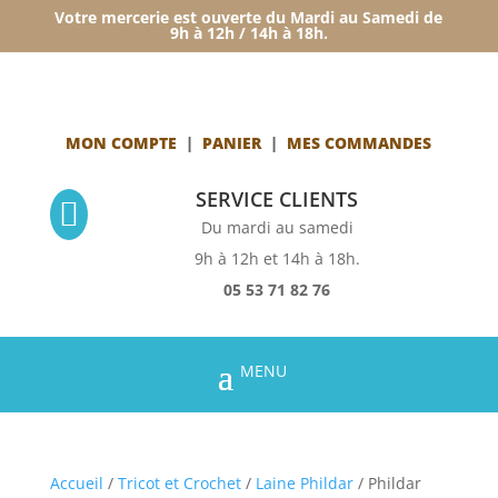
Votre mercerie est ouverte du Mardi au Samedi de
9h à 12h / 14h à 18h.
MON COMPTE
|
PANIER
|
MES COMMANDES
SERVICE CLIENTS

Du mardi au samedi
9h à 12h et 14h à 18h.
05 53 71 82 76
Accueil
/
Tricot et Crochet
/
Laine Phildar
/ Phildar