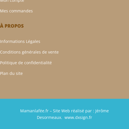
Mon compte
Mes commandes
À PROPOS
Informations Légales
Conditions générales de vente
Politique de confidentialité
Plan du site
Mamanlafée.fr – Site Web réalisé par :
Jérôme
Desormeaux
.
www.dxsign.fr