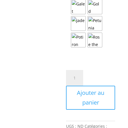
quantité
de
Laine
Ajouter au
Torsadée
Phildar
panier
Wavy
UGS :
ND
Catégories :