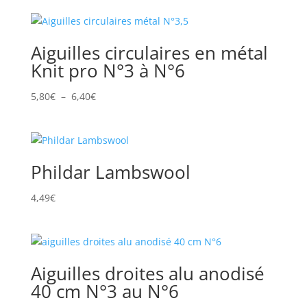
Aiguilles circulaires en métal
Knit pro N°3 à N°6
Plage
5,80
€
–
6,40
€
de
prix :
5,80€
à
Phildar Lambswool
6,40€
4,49
€
Aiguilles droites alu anodisé
40 cm N°3 au N°6