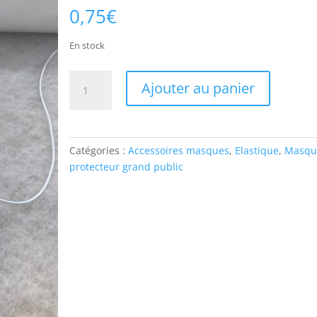
0,75
€
En stock
quantité
Ajouter au panier
de
Elastique
rond
2,3
Catégories :
Accessoires masques
,
Elastique
,
Masqu
mm
protecteur grand public
Blanc