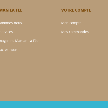
AN LA FÉE
VOTRE COMPTE
 sommes-nous?
Mon compte
services
Mes commandes
magasins Maman La Fée
actez-nous