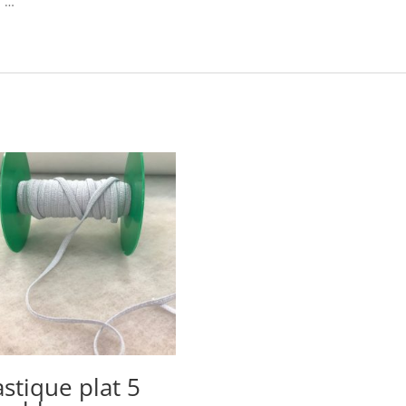
, …
astique plat 5