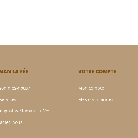
AN LA FÉE
VOTRE COMPTE
 sommes-nous?
Mon compte
services
Mes commandes
magasins Maman La Fée
actez-nous