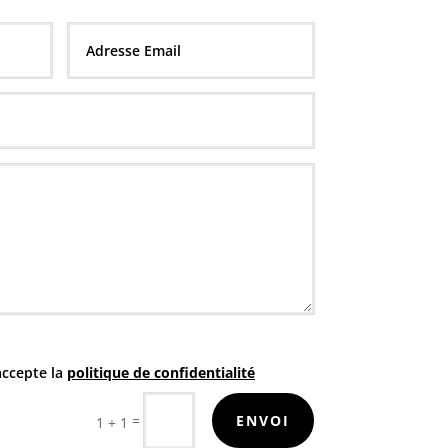
accepte la
politique de confidentialité
=
ENVOI
1 + 1