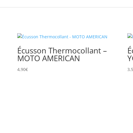
Écusson Thermocollant –
É
MOTO AMERICAN
Y
4,90
€
3,