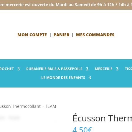
re mercerie est ouverte du Mardi au Samedi de 9h à 12h / 14h à 
MON COMPTE
|
PANIER
|
MES COMMANDES
CROCHET
RUBANERIE
BIAIS & PASSEPOILS
MERCERIE
TIS
LE MONDE
DES ENFANTS
usson Thermocollant – TEAM
Écusson Therm
4,50
€