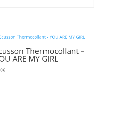
cusson Thermocollant –
OU ARE MY GIRL
50
€