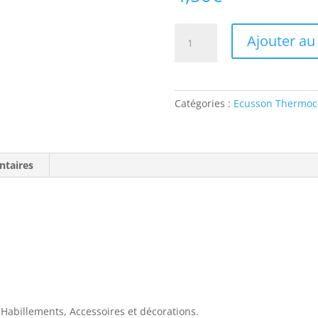
quantité
Ajouter au
de
Écusson
Thermocollant
-
Catégories :
Ecusson Thermoco
TEAM
ntaires
 Habillements, Accessoires et décorations.