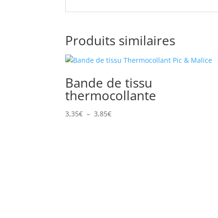
Produits similaires
Bande de tissu
thermocollante
Plage
3,35
€
–
3,85
€
de
prix :
3,35€
à
3,85€