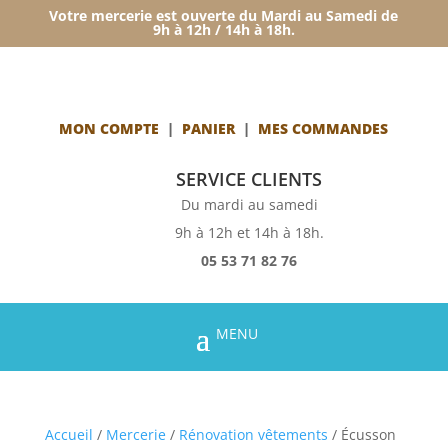
Votre mercerie est ouverte du Mardi au Samedi de
9h à 12h / 14h à 18h.
MON COMPTE
|
PANIER
|
MES COMMANDES
SERVICE CLIENTS
Du mardi au samedi
9h à 12h et 14h à 18h.
05 53 71 82 76
Accueil
/
Mercerie
/
Rénovation vêtements
/ Écusson