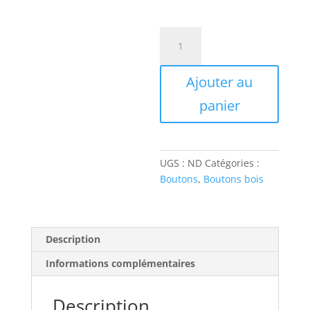
quantité
de
Bouton
Ajouter au
en
Bois
panier
Colette
UGS :
ND
Catégories :
Boutons
,
Boutons bois
Description
Informations complémentaires
Description