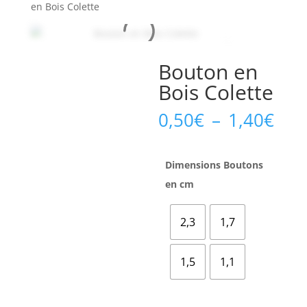
en Bois Colette
Bouton en
Bois Colette
Pla
0,50
€
–
1,40
€
de
prix
0,5
Dimensions Boutons
à
en cm
1,4
2,3
1,7
1,5
1,1