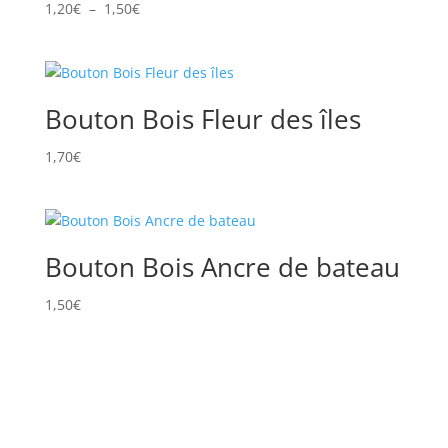
Plage
1,20
€
–
1,50
€
de
prix :
1,20€
à
Bouton Bois Fleur des îles
1,50€
1,70
€
Bouton Bois Ancre de bateau
1,50
€