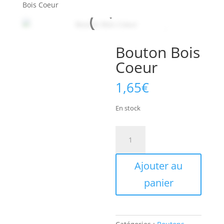
Bois Coeur
Bouton Bois
Coeur
1,65
€
En stock
quantité
de
Bouton
Ajouter au
Bois
Coeur
panier