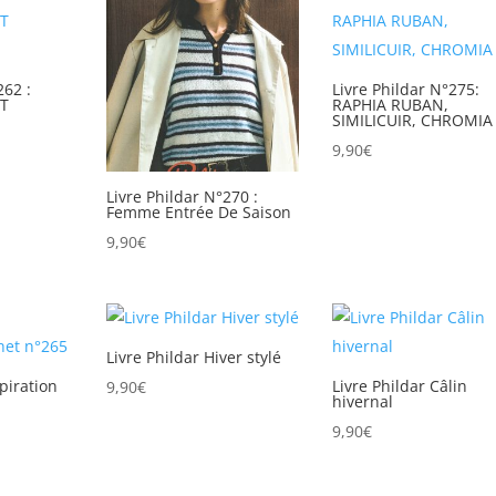
262 :
Livre Phildar N°275:
T
RAPHIA RUBAN,
SIMILICUIR, CHROMIA
9,90
€
Livre Phildar N°270 :
Femme Entrée De Saison
9,90
€
Livre Phildar Hiver stylé
spiration
Livre Phildar Câlin
9,90
€
hivernal
9,90
€