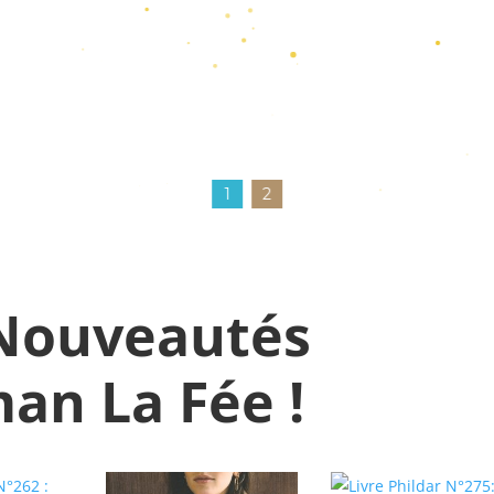
1
2
Nouveautés
n La Fée !