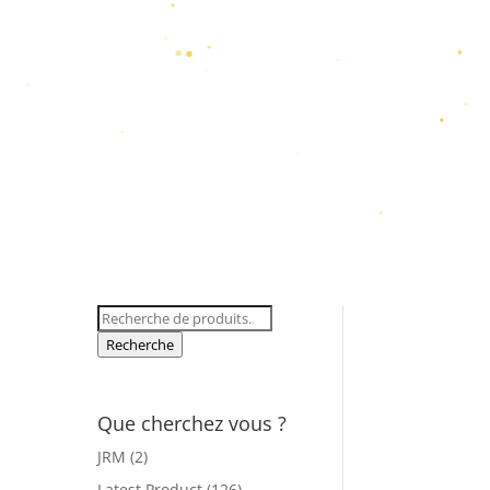
Recherche
pour :
Recherche
Que cherchez vous ?
JRM
(2)
Latest Product
(126)